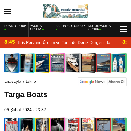
BOATS GROUP
YACHTS
SAIL BOATS GROUP
MOTORYACHTS
GROUP
GROUP
8:45
8:2
Eriş Pervane Üretim ve Tamirde Deniz Dergisi’nde
anasayfa
tekne
Targa Boats
09 Şubat 2024 - 23:32