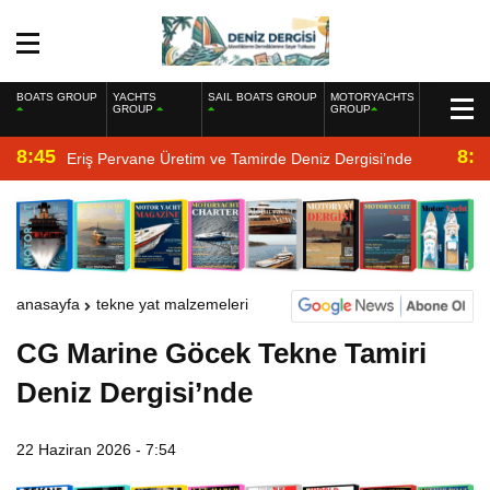
BOATS GROUP
YACHTS
SAIL BOATS GROUP
MOTORYACHTS
GROUP
GROUP
8:45
8:2
Eriş Pervane Üretim ve Tamirde Deniz Dergisi’nde
anasayfa
tekne yat malzemeleri
CG Marine Göcek Tekne Tamiri
Deniz Dergisi’nde
22 Haziran 2026 - 7:54