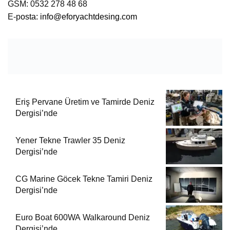
GSM: 0532 278 48 68
E-p
osta:
info@eforyachtdesing.com
Eriş Pervane Üretim ve Tamirde Deniz
Dergisi’nde
Yener Tekne Trawler 35 Deniz
Dergisi’nde
CG Marine Göcek Tekne Tamiri Deniz
Dergisi’nde
Euro Boat 600WA Walkaround Deniz
Dergisi’nde