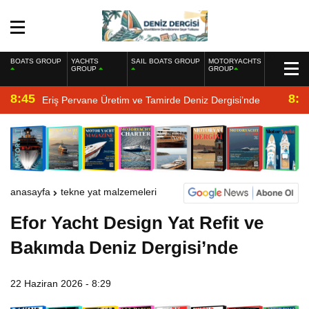
BOATS GROUP
YACHTS
SAIL BOATS GROUP
MOTORYACHTS
GROUP
GROUP
8:45
8:2
Eriş Pervane Üretim ve Tamirde Deniz Dergisi’nde
anasayfa
tekne yat malzemeleri
Efor Yacht Design Yat Refit ve
Bakımda Deniz Dergisi’nde
22 Haziran 2026 - 8:29