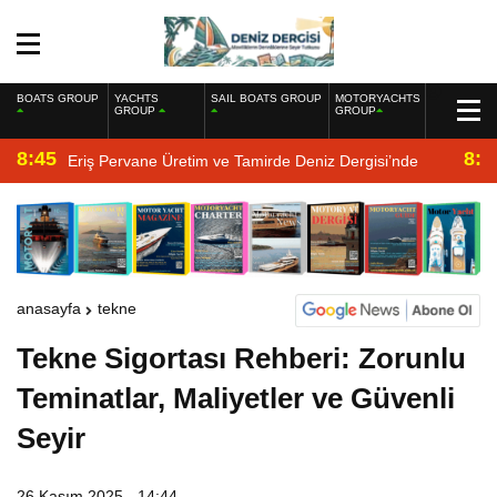
BOATS GROUP
YACHTS
SAIL BOATS GROUP
MOTORYACHTS
GROUP
GROUP
8:45
8:2
Eriş Pervane Üretim ve Tamirde Deniz Dergisi’nde
anasayfa
tekne
Tekne Sigortası Rehberi: Zorunlu
Teminatlar, Maliyetler ve Güvenli
Seyir
26 Kasım 2025 - 14:44