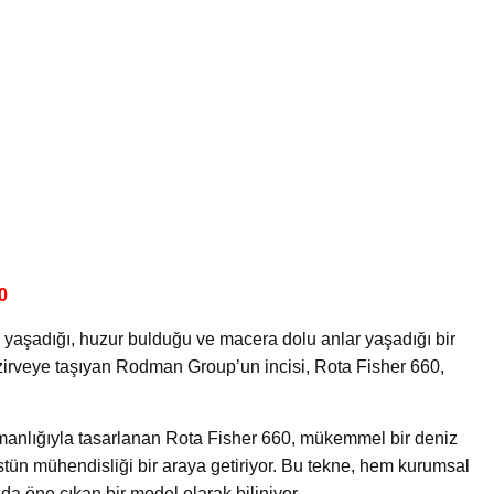
0
n yaşadığı, huzur bulduğu ve macera dolu anlar yaşadığı bir
zirveye taşıyan Rodman Group’un incisi, Rota Fisher 660,
manlığıyla tasarlanan Rota Fisher 660, mükemmel bir deniz
ün mühendisliği bir araya getiriyor. Bu tekne, hem kurumsal
da öne çıkan bir model olarak biliniyor.