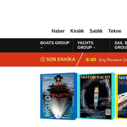
Haber
Kiralık
Satılık
Tekne
BOATS GROUP
YACHTS
SAIL 
GROUP
GROU
8:45
SON DAKİKA
Eriş Pervane Ür