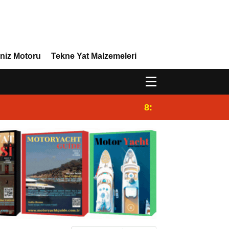
niz Motoru
Tekne Yat Malzemeleri
8:29
Efor Yacht Design 