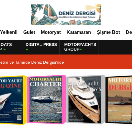
Yelkenli
Gulet
Motoryat
Katamaran
Şişme Bot
De
BOATS
DIGITAL PRESS
MOTORYACHTS
P
GROUP
etim ve Tamirde Deniz Dergisi’nde