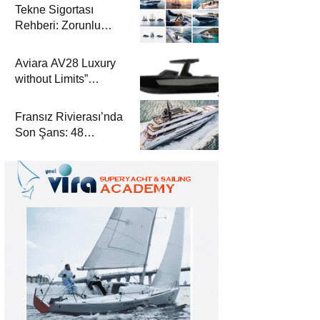
Tekne Sigortası
Rehberi: Zorunlu
Teminatlar, Maliyetler
ve Güvenli Seyir
Aviara AV28 Luxury
without Limits”
Prensibiyle Denizde
Yeni Bir Dönem
Fransız Rivierası’nda
Son Şans: 48
Metrelik Parillion ile
Mükemmel Bir Yat
Tatili