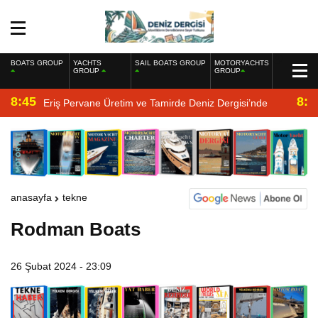
BOATS GROUP
YACHTS
SAIL BOATS GROUP
MOTORYACHTS
GROUP
GROUP
8:45
8:2
Eriş Pervane Üretim ve Tamirde Deniz Dergisi’nde
anasayfa
tekne
Rodman Boats
26 Şubat 2024 - 23:09