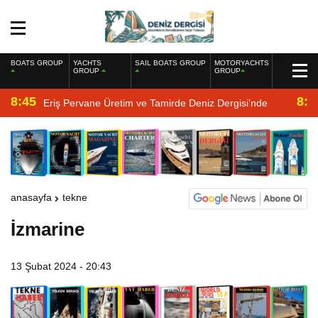
BOATS GROUP
YACHTS
SAIL BOATS GROUP
MOTORYACHTS
GROUP
GROUP
8:45
8:2
Eriş Pervane Üretim ve Tamirde Deniz Dergisi’nde
anasayfa
tekne
İzmarine
13 Şubat 2024 - 20:43