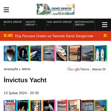
BOATS GROUP
YACHTS
SAIL BOATS GROUP
MOTORYACHTS
GROUP
GROUP
8:45
8:2
Eriş Pervane Üretim ve Tamirde Deniz Dergisi’nde
anasayfa
tekne
İnvictus Yacht
13 Şubat 2024 - 20:35