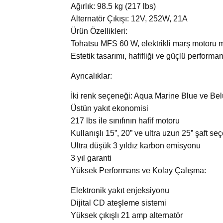
Ağırlık: 98.5 kg (217 lbs)
Alternatör Çıkışı: 12V, 252W, 21A
Ürün Özellikleri:
Tohatsu MFS 60 W, elektrikli marş motoru m
Estetik tasarımı, hafifliği ve güçlü performan
Ayrıcalıklar:
İki renk seçeneği: Aqua Marine Blue ve Be
Üstün yakıt ekonomisi
217 lbs ile sınıfının hafif motoru
Kullanışlı 15”, 20” ve ultra uzun 25” şaft se
Ultra düşük 3 yıldız karbon emisyonu
3 yıl garanti
Yüksek Performans ve Kolay Çalışma:
Elektronik yakıt enjeksiyonu
Dijital CD ateşleme sistemi
Yüksek çıkışlı 21 amp alternatör