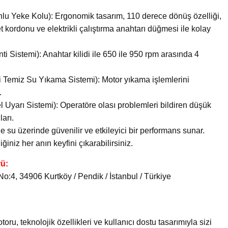
nlu Yeke Kolu): Ergonomik tasarım, 110 derece dönüş özelliği,
 kordonu ve elektrikli çalıştırma anahtarı düğmesi ile kolay
nti Sistemi): Anahtar kilidi ile 650 ile 950 rpm arasında 4
i Temiz Su Yıkama Sistemi): Motor yıkama işlemlerini
.
 Uyarı Sistemi): Operatöre olası problemleri bildiren düşük
arı.
le su üzerinde güvenilir ve etkileyici bir performans sunar.
iz her anın keyfini çıkarabilirsiniz.
rü:
:4, 34906 Kurtköy / Pendik / İstanbul / Türkiye
, teknolojik özellikleri ve kullanıcı dostu tasarımıyla sizi