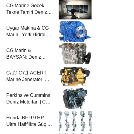
CG Marine Göcek
Tekne Tamiri Deniz
Dergisi’nde
Uygar Makina & CG
Marin | Yerli Hidrolik
Deniz Şanzımanları
ve Deniz Motorları
CG Marin &
BAYSAN: Deniz
Aktarma
Sistemlerinde
Cat® C7.1 ACERT
Güvenilir Ortaklık
Marine Jeneratör |
100-200 ekW | CG
Marin
Perkins ve Cummins
Deniz Motorları | CG
Marin ile Güçlü ve
Güvenilir Performans
Honda BF 9.9 HP:
Ultra Hafiflikte Güç ve
Güvenilirlik