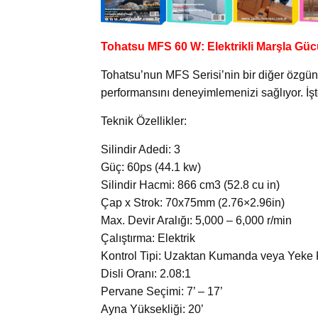
Tohatsu MFS 60 W: Elektrikli Marşla Gü
Tohatsu’nun MFS Serisi’nin bir diğer özgün 
performansını deneyimlemenizi sağlıyor. İşte
Teknik Özellikler:
Silindir Adedi: 3
Güç: 60ps (44.1 kw)
Silindir Hacmi: 866 cm3 (52.8 cu in)
Çap x Strok: 70x75mm (2.76×2.96in)
Max. Devir Aralığı: 5,000 – 6,000 r/min
Çalıştırma: Elektrik
Kontrol Tipi: Uzaktan Kumanda veya Yeke 
Disli Oranı: 2.08:1
Pervane Seçimi: 7’ – 17’
Ayna Yüksekliği: 20’