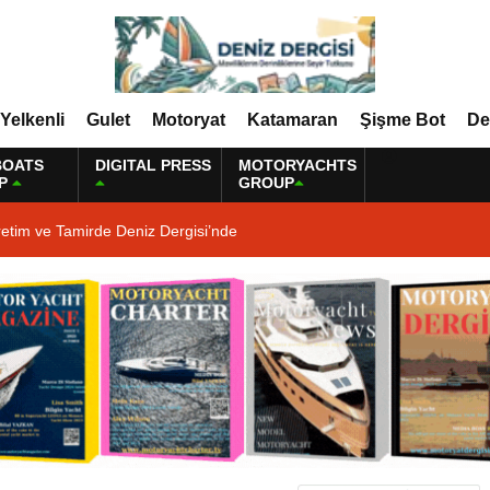
Yelkenli
Gulet
Motoryat
Katamaran
Şişme Bot
De
BOATS
DIGITAL PRESS
MOTORYACHTS
P
GROUP
etim ve Tamirde Deniz Dergisi’nde