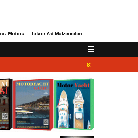
niz Motoru
Tekne Yat Malzemeleri
8:29
Efor Yacht Design 