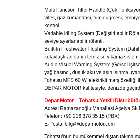
Multi Function Tiller Handle (Çok Fonksiyo
vites, gaz kumandası, trim düğmesi, emniyet
kontrol.
Variable Idling System (Değiştirilebilir Röla
seviye ayarlanabilir rölanti.
Built-In Freshwater Flushing System (Dahil
kolaylaştıran dahili temiz su yıkama sistemi
Audio Visual Warning System (Görsel İşitsel
yağ basıncı, düşük akü ve aşırı ısınma uyarıl
Tohatsu MFS 60 W, elektrikli marş özelliği i
DEPAR MOTOR kalitesiyle, denizde geçirdiğin
Depar Motor – Tohatsu Yetkili Distribütö
Adres: Ramazanoğlu Mahallesi Açelya Sk.No
Telefon: +90 216 378 35 15 (PBX)
E-Posta: bilgi@deparmotor.com
Tohatsu’nun bu mükemmel dıştan takma motoru