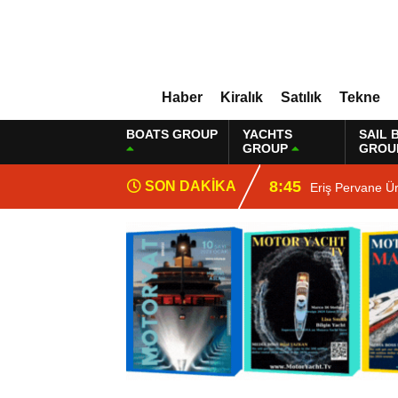
Haber
Kiralık
Satılık
Tekne
BOATS GROUP
YACHTS
SAIL 
GROUP
GROU
8:45
SON DAKİKA
Eriş Pervane Ür