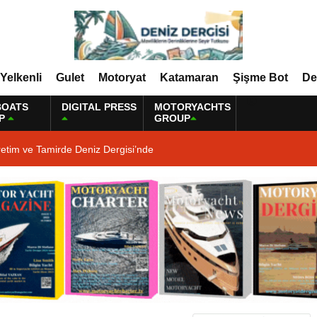
Yelkenli
Gulet
Motoryat
Katamaran
Şişme Bot
De
BOATS
DIGITAL PRESS
MOTORYACHTS
P
GROUP
etim ve Tamirde Deniz Dergisi’nde