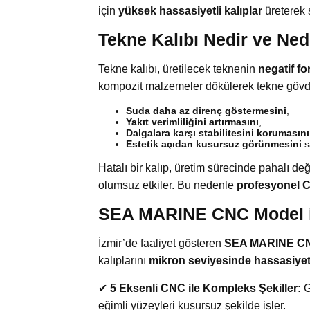
için
yüksek hassasiyetli kalıplar
üreterek 
Tekne Kalıbı Nedir ve Ne
Tekne kalıbı, üretilecek teknenin
negatif f
kompozit malzemeler dökülerek tekne gövdes
Suda daha az direnç göstermesini
,
Yakıt verimliliğini artırmasını
,
Dalgalara karşı stabilitesini korumasını
Estetik açıdan kusursuz görünmesini
s
Hatalı bir kalıp, üretim sürecinde pahalı değ
olumsuz etkiler. Bu nedenle
profesyonel C
SEA MARINE CNC Model il
İzmir’de faaliyet gösteren
SEA MARINE C
kalıplarını
mikron seviyesinde hassasiyet
✔
5 Eksenli CNC ile Kompleks Şekiller:
G
eğimli yüzeyleri kusursuz şekilde işler.