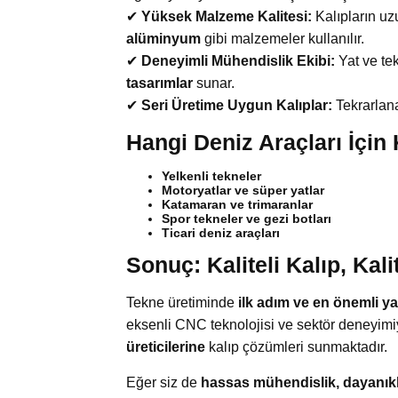
✔
Yüksek Malzeme Kalitesi:
Kalıpların uz
alüminyum
gibi malzemeler kullanılır.
✔
Deneyimli Mühendislik Ekibi:
Yat ve tek
tasarımlar
sunar.
✔
Seri Üretime Uygun Kalıplar:
Tekrarlan
Hangi Deniz Araçları İçin 
Yelkenli tekneler
Motoryatlar ve süper yatlar
Katamaran ve trimaranlar
Spor tekneler ve gezi botları
Ticari deniz araçları
Sonuç: Kaliteli Kalıp, Kal
Tekne üretiminde
ilk adım ve en önemli ya
eksenli CNC teknolojisi ve sektör deneyim
üreticilerine
kalıp çözümleri sunmaktadır.
Eğer siz de
hassas mühendislik, dayanıkl