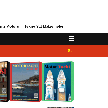
niz Motoru
Tekne Yat Malzemeleri
8:29
Efor Yacht Design 