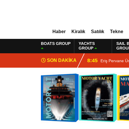
Haber
Kiralık
Satılık
Tekne
BOATS GROUP
YACHTS
SAIL 
GROUP
GROU
8:45
SON DAKİKA
Eriş Pervane Ür