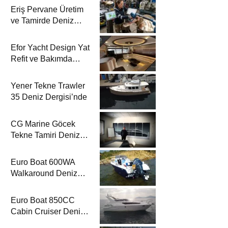
Eriş Pervane Üretim
ve Tamirde Deniz
Dergisi’nde
Efor Yacht Design Yat
Refit ve Bakımda
Deniz Dergisi’nde
Yener Tekne Trawler
35 Deniz Dergisi’nde
CG Marine Göcek
Tekne Tamiri Deniz
Dergisi’nde
Euro Boat 600WA
Walkaround Deniz
Dergisi’nde
Euro Boat 850CC
Cabin Cruiser Deniz
Dergisi’nde