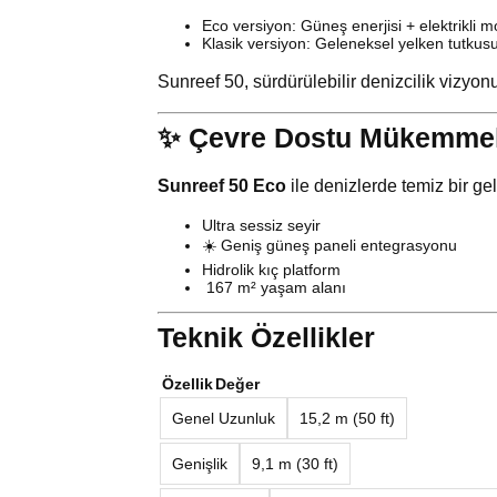
Eco versiyon: Güneş enerjisi + elektrikli 
Klasik versiyon: Geleneksel yelken tutkus
Sunreef 50, sürdürülebilir denizcilik vizyo
✨ Çevre Dostu Mükemmel
Sunreef 50 Eco
ile denizlerde temiz bir ge
Ultra sessiz seyir
☀️ Geniş güneş paneli entegrasyonu
Hidrolik kıç platform
️ 167 m² yaşam alanı
Teknik Özellikler
Özellik
Değer
Genel Uzunluk
15,2 m (50 ft)
Genişlik
9,1 m (30 ft)