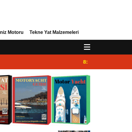
niz Motoru
Tekne Yat Malzemeleri
8:29
Efor Yacht Design 