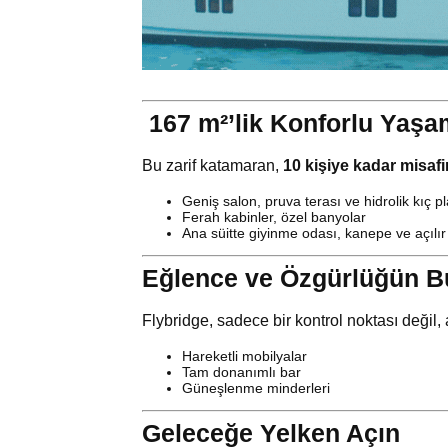
️ 167 m²’lik Konforlu Yaşa
Bu zarif katamaran,
10 kişiye kadar misafir
Geniş salon, pruva terası ve hidrolik kıç p
Ferah kabinler, özel banyolar
Ana süitte giyinme odası, kanepe ve açılı
Eğlence ve Özgürlüğün B
Flybridge, sadece bir kontrol noktası deği
Hareketli mobilyalar
Tam donanımlı bar
Güneşlenme minderleri
Geleceğe Yelken Açın