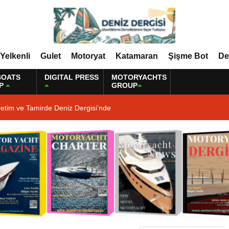
Yelkenli
Gulet
Motoryat
Katamaran
Şişme Bot
De
BOATS
DIGITAL PRESS
MOTORYACHTS
P
GROUP
etim ve Tamirde Deniz Dergisi’nde