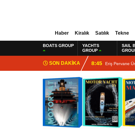
Haber
Kiralık
Satılık
Tekne
BOATS GROUP
YACHTS
SAIL 
GROUP
GROU
8:45
SON DAKİKA
Eriş Pervane Ür