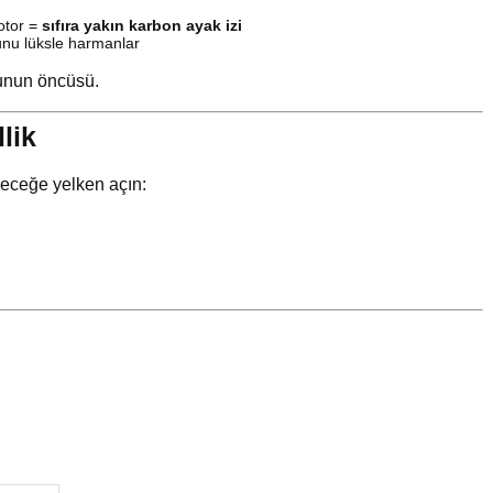
motor =
sıfıra yakın karbon ayak izi
unu lüksle harmanlar
nunun öncüsü.
lik
leceğe yelken açın: