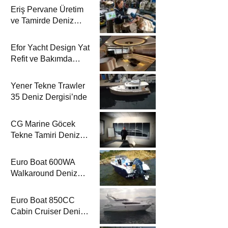
Eriş Pervane Üretim
ve Tamirde Deniz
Dergisi’nde
Efor Yacht Design Yat
Refit ve Bakımda
Deniz Dergisi’nde
Yener Tekne Trawler
35 Deniz Dergisi’nde
CG Marine Göcek
Tekne Tamiri Deniz
Dergisi’nde
Euro Boat 600WA
Walkaround Deniz
Dergisi’nde
Euro Boat 850CC
Cabin Cruiser Deniz
Dergisi’nde