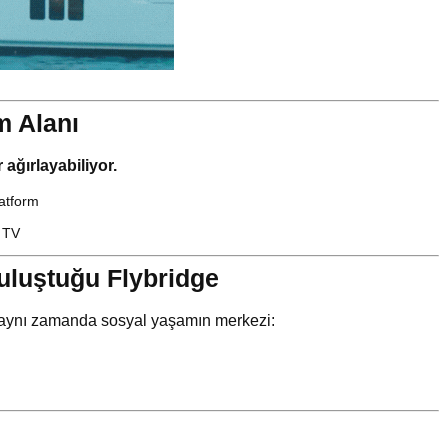
m Alanı
 ağırlayabiliyor.
latform
r TV
uluştuğu Flybridge
l, aynı zamanda sosyal yaşamın merkezi: