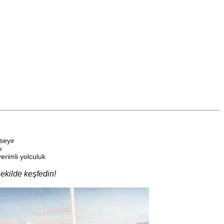
seyir
ı
verimli yolculuk
ekilde keşfedin!