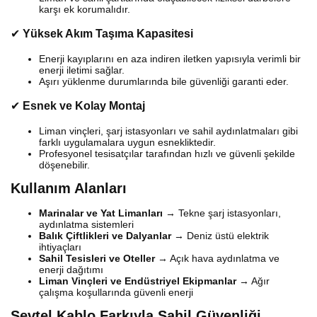
karşı ek korumalıdır.
✔
Yüksek Akım Taşıma Kapasitesi
Enerji kayıplarını en aza indiren iletken yapısıyla verimli bir
enerji iletimi sağlar.
Aşırı yüklenme durumlarında bile güvenliği garanti eder.
✔
Esnek ve Kolay Montaj
Liman vinçleri, şarj istasyonları ve sahil aydınlatmaları gibi
farklı uygulamalara uygun esnekliktedir.
Profesyonel tesisatçılar tarafından hızlı ve güvenli şekilde
döşenebilir.
Kullanım Alanları
Marinalar ve Yat Limanları
→ Tekne şarj istasyonları,
aydınlatma sistemleri
Balık Çiftlikleri ve Dalyanlar
→ Deniz üstü elektrik
ihtiyaçları
Sahil Tesisleri ve Oteller
→ Açık hava aydınlatma ve
enerji dağıtımı
Liman Vinçleri ve Endüstriyel Ekipmanlar
→ Ağır
çalışma koşullarında güvenli enerji
Sevtel Kablo Farkıyla Sahil Güvenliği