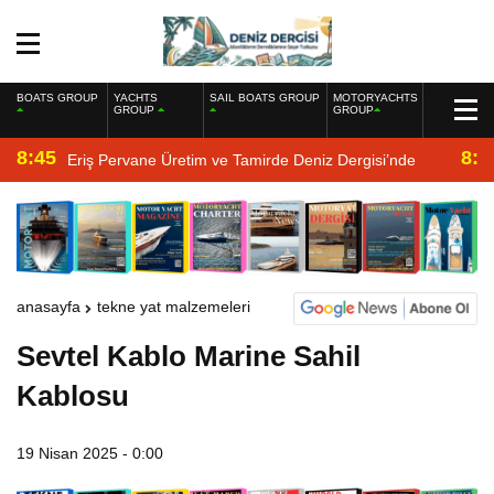
BOATS GROUP
YACHTS
SAIL BOATS GROUP
MOTORYACHTS
GROUP
GROUP
8:45
8:2
Eriş Pervane Üretim ve Tamirde Deniz Dergisi’nde
anasayfa
tekne yat malzemeleri
Sevtel Kablo Marine Sahil
Kablosu
19 Nisan 2025 - 0:00