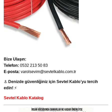
Biz
e Ulaşın:
Telefon:
0532 213 50 83
E-posta:
varolsevim@sevtelkablo.com.tr
⚓
Denizde güvenliğiniz için Sevtel Kablo’yu tercih
edin!
⚡
Sevtel Kablo Katalog