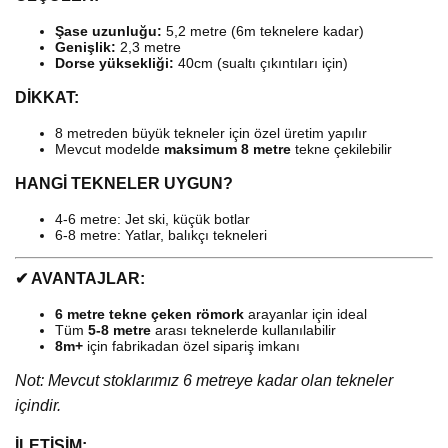
Şase uzunluğu:
5,2 metre (6m teknelere kadar)
Genişlik:
2,3 metre
Dorse yüksekliği:
40cm (sualtı çıkıntıları için)
DİKKAT:
8 metreden büyük tekneler için özel üretim yapılır
Mevcut modelde
maksimum 8 metre
tekne çekilebilir
HANGİ TEKNELER UYGUN?
4-6 metre: Jet ski, küçük botlar
6-8 metre: Yatlar, balıkçı tekneleri
✔ AVANTAJLAR:
6 metre tekne çeken römork
arayanlar için ideal
Tüm
5-8 metre
arası teknelerde kullanılabilir
8m+
için fabrikadan özel sipariş imkanı
Not: Mevcut stoklarımız 6 metreye kadar olan tekneler
içindir.
İLETİŞİM: