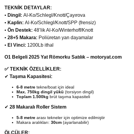
TEKNİK DETAYLAR:
•
Dingil:
Al-Ko/Schlegl/Knott/Çayırova
•
Kaplin:
Al-Ko/Schlegl/Knott/SPP (frensiz)
•
Ön Destek:
48’lik Al-Ko/Winterhoff/Knott
•
28+5 Makara:
Poliüretan yan dayamalar
•
El Vinci:
1200Lb ithal
O1 Belgeli 2025 Yat Römorku Satılık – motoryat.com
✅ TEKNİK ÖZELLİKLER:
✔
Taşıma Kapasitesi:
6-8 metre
tekne/boat için ideal
Max. 750kg dingil yükü
(torsiyon dingil)
Toplam 1.500kg
brüt taşıma kapasiteli
✔
28 Makaralı Roller Sistem
5-8 metre
arası tekneler için optimize edilmiştir
Makara aralıkları:
30cm
(ayarlanabilir)
ÖLÇÜLER: