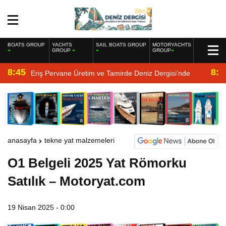
BOATS GROUP
YACHTS
SAIL BOATS GROUP
MOTORYACHTS
GROUP
GROUP
8:45
8:2
Eriş Pervane Üretim ve Tamirde Deniz Dergisi’nde
anasayfa
tekne yat malzemeleri
O1 Belgeli 2025 Yat Römorku
Satılık – Motoryat.com
19 Nisan 2025 - 0:00