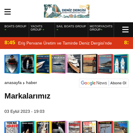
BOATS GROUP
YACHTS
SAIL BOATS GROUP
MOTORYACHTS
GROUP
GROUP
8:45
8:2
Eriş Pervane Üretim ve Tamirde Deniz Dergisi’nde
anasayfa
haber
Markalarımız
03 Eylül 2023 - 19:03