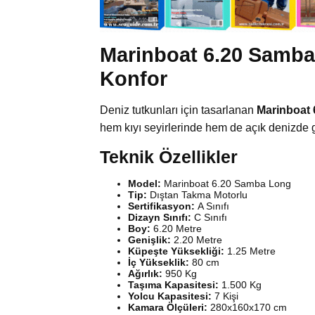
Marinboat 6.20 Samb
Konfor
Deniz tutkunları için tasarlanan
Marinboat
hem kıyı seyirlerinde hem de açık denizde 
Teknik Özellikler
Model:
Marinboat 6.20 Samba Long
Tip:
Dıştan Takma Motorlu
Sertifikasyon:
A Sınıfı
Dizayn Sınıfı:
C Sınıfı
Boy:
6.20 Metre
Genişlik:
2.20 Metre
Küpeşte Yüksekliği:
1.25 Metre
İç Yükseklik:
80 cm
Ağırlık:
950 Kg
Taşıma Kapasitesi:
1.500 Kg
Yolcu Kapasitesi:
7 Kişi
Kamara Ölçüleri:
280x160x170 cm