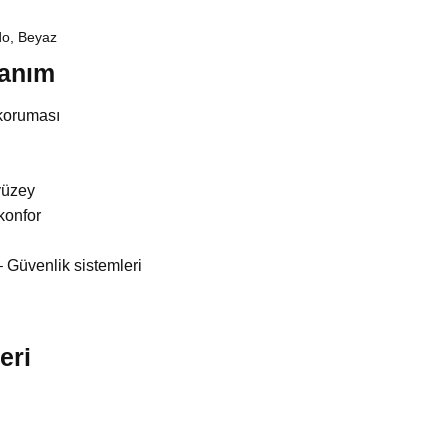
do, Beyaz
nanım
koruması
yüzey
konfor
 Güvenlik sistemleri
eri