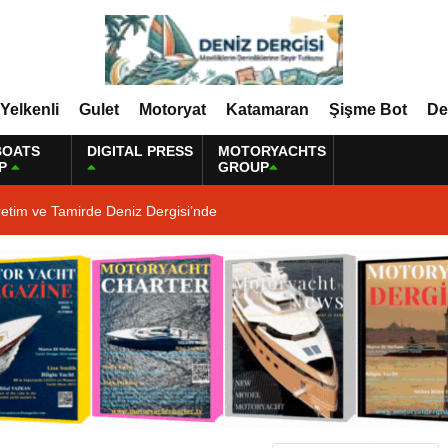
Yelkenli
Gulet
Motoryat
Katamaran
Şişme Bot
De
BOATS
DIGITAL PRESS
MOTORYACHTS
P
GROUP
etim ve Tamirde Deniz Dergisi’nde