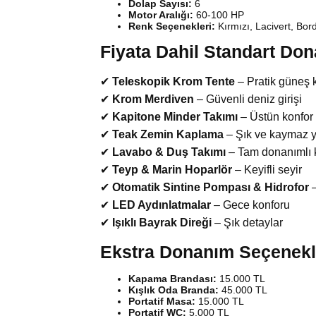
Dolap Sayısı:
6
Motor Aralığı:
60-100 HP
Renk Seçenekleri:
Kırmızı, Lacivert, Bor
Fiyata Dahil Standart Do
✔
Teleskopik Krom Tente
– Pratik güneş 
✔
Krom Merdiven
– Güvenli deniz girişi
✔
Kapitone Minder Takımı
– Üstün konfor
✔
Teak Zemin Kaplama
– Şık ve kaymaz 
✔
Lavabo & Duş Takımı
– Tam donanımlı 
✔
Teyp & Marin Hoparlör
– Keyifli seyir
✔
Otomatik Sintine Pompası & Hidrofor
–
✔
LED Aydınlatmalar
– Gece konforu
✔
Işıklı Bayrak Direği
– Şık detaylar
Ekstra Donanım Seçenekl
Kapama Brandası:
15.000 TL
Kışlık Oda Branda:
45.000 TL
Portatif Masa:
15.000 TL
Portatif WC:
5.000 TL