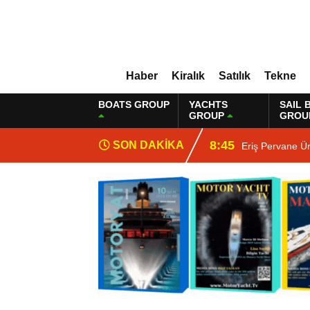
Haber
Kiralık
Satılık
Tekne
BOATS GROUP
YACHTS
SAIL 
GROUP
GROU
8:45
SON DAKİKA
Eriş Pervane Ür