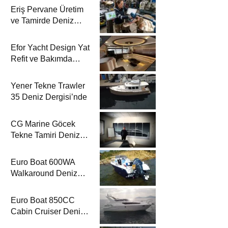
Eriş Pervane Üretim
ve Tamirde Deniz
Dergisi’nde
Efor Yacht Design Yat
Refit ve Bakımda
Deniz Dergisi’nde
Yener Tekne Trawler
35 Deniz Dergisi’nde
CG Marine Göcek
Tekne Tamiri Deniz
Dergisi’nde
Euro Boat 600WA
Walkaround Deniz
Dergisi’nde
Euro Boat 850CC
Cabin Cruiser Deniz
Dergisi’nde