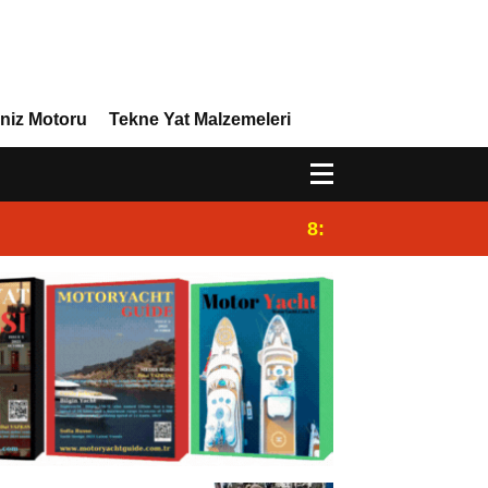
niz Motoru
Tekne Yat Malzemeleri
8:29
Efor Yacht Design 