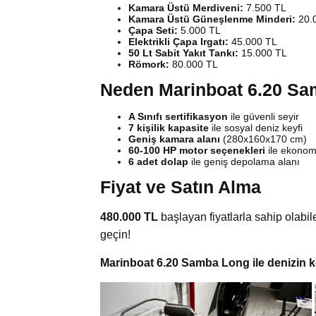
Kamara Üstü Merdiveni:
7.500 TL
Kamara Üstü Güneşlenme Minderi:
20.
Çapa Seti:
5.000 TL
Elektrikli Çapa Irgatı:
45.000 TL
50 Lt Sabit Yakıt Tankı:
15.000 TL
Römork:
80.000 TL
Neden Marinboat 6.20 S
A Sınıfı sertifikasyon
ile güvenli seyir
7 kişilik kapasite
ile sosyal deniz keyfi
Geniş kamara alanı
(280x160x170 cm)
60-100 HP motor seçenekleri
ile ekonom
6 adet dolap
ile geniş depolama alanı
Fiyat ve Satın Alma
480.000 TL
başlayan fiyatlarla sahip olab
geçin!
Marinboat 6.20 Samba Long ile denizin ke