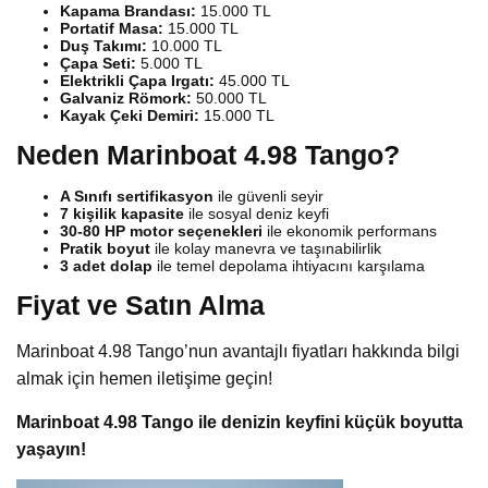
Kapama Brandası:
15.000 TL
Portatif Masa:
15.000 TL
Duş Takımı:
10.000 TL
Çapa Seti:
5.000 TL
Elektrikli Çapa Irgatı:
45.000 TL
Galvaniz Römork:
50.000 TL
Kayak Çeki Demiri:
15.000 TL
Neden Marinboat 4.98 Tango?
A Sınıfı sertifikasyon
ile güvenli seyir
7 kişilik kapasite
ile sosyal deniz keyfi
30-80 HP motor seçenekleri
ile ekonomik performans
Pratik boyut
ile kolay manevra ve taşınabilirlik
3 adet dolap
ile temel depolama ihtiyacını karşılama
Fiyat ve Satın Alma
Marinboat 4.98 Tango’nun avantajlı fiyatları hakkında bilgi
almak için hemen iletişime geçin!
Marinboat 4.98 Tango ile denizin keyfini küçük boyutta
yaşayın!