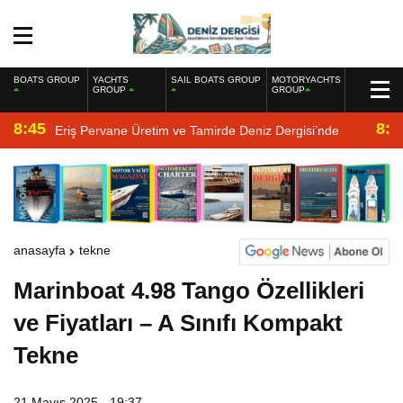
BOATS GROUP
YACHTS
SAIL BOATS GROUP
MOTORYACHTS
GROUP
GROUP
8:45
8:2
Eriş Pervane Üretim ve Tamirde Deniz Dergisi’nde
anasayfa
tekne
Marinboat 4.98 Tango Özellikleri
ve Fiyatları – A Sınıfı Kompakt
Tekne
21 Mayıs 2025 - 19:37