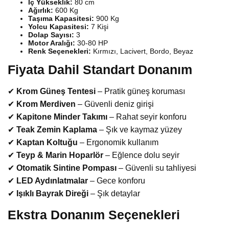
İç Yükseklik:
80 cm
Ağırlık:
600 Kg
Taşıma Kapasitesi:
900 Kg
Yolcu Kapasitesi:
7 Kişi
Dolap Sayısı:
3
Motor Aralığı:
30-80 HP
Renk Seçenekleri:
Kırmızı, Lacivert, Bordo, Beyaz
Fiyata Dahil Standart Donanım
✔
Krom Güneş Tentesi
– Pratik güneş koruması
✔
Krom Merdiven
– Güvenli deniz girişi
✔
Kapitone Minder Takımı
– Rahat seyir konforu
✔
Teak Zemin Kaplama
– Şık ve kaymaz yüzey
✔
Kaptan Koltuğu
– Ergonomik kullanım
✔
Teyp & Marin Hoparlör
– Eğlence dolu seyir
✔
Otomatik Sintine Pompası
– Güvenli su tahliyesi
✔
LED Aydınlatmalar
– Gece konforu
✔
Işıklı Bayrak Direği
– Şık detaylar
Ekstra Donanım Seçenekleri