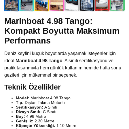
Marinboat 4.98 Tango:
Kompakt Boyutta Maksimum
Performans
Deniz keyfini küçük boyutlarda yaşamak isteyenler için
ideal
Marinboat 4.98 Tango
, A sınıfı sertifikasyonu ve
pratik tasarımıyla hem günlük kullanım hem de hafta sonu
gezileri için mükemmel bir seçenek.
Teknik Özellikler
Model:
Marinboat 4.98 Tango
Tip:
Dıştan Takma Motorlu
Sertifikasyon:
A Sınıfı
Dizayn Sınıfı:
C Sınıfı
Boy:
4.98 Metre
Genişlik:
2.30 Metre
Küpeşte Yüksekliği:
1.10 Metre