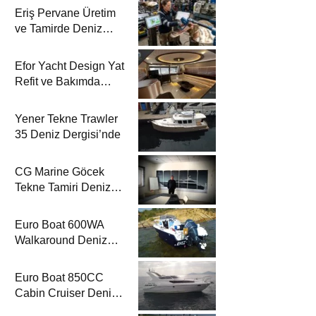
Eriş Pervane Üretim
ve Tamirde Deniz
Dergisi’nde
Efor Yacht Design Yat
Refit ve Bakımda
Deniz Dergisi’nde
Yener Tekne Trawler
35 Deniz Dergisi’nde
CG Marine Göcek
Tekne Tamiri Deniz
Dergisi’nde
Euro Boat 600WA
Walkaround Deniz
Dergisi’nde
Euro Boat 850CC
Cabin Cruiser Deniz
Dergisi’nde