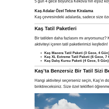
5 gün 4 gece boyunca Kekova’nın eşsiz koyl
Kaş Adalar Özel Tekne Kiralama
Kaş çevresindeki adalarda, sadece size özel 
Kaş Tatil Paketleri
Bir tatilden daha fazlasını mı arıyorsunu
aktiviteyi içeren tatil paketlerimizi keşfedin!
Kaş Macera Tatil Paketi (3 Gece, 4 Gün
Kaş XL Extreme Tatil Paketi (6 Gece, 7
Kaş Dalış Kursu Paketi (4 Gece, 5 Gün)
Kaş’ta Benzersiz Bir Tatil Sizi B
Hangi aktiviteyi seçerseniz seçin, Kaş’ın doğ
biriktireceksiniz. Size özel teklifleri öğren