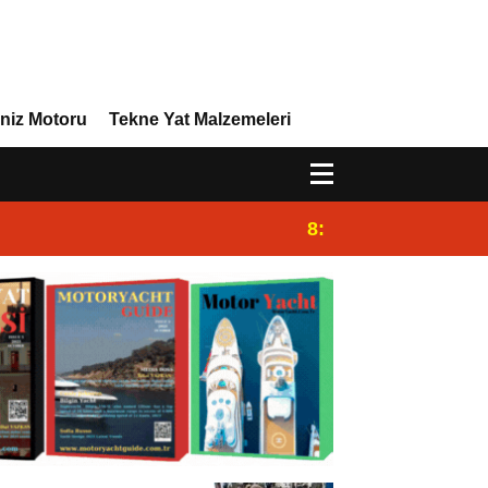
niz Motoru
Tekne Yat Malzemeleri
8:29
Efor Yacht Design 