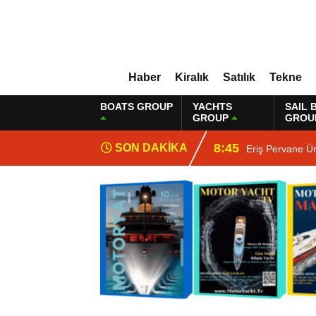
Haber
Kiralık
Satılık
Tekne
BOATS GROUP
YACHTS
SAIL 
GROUP
GROU
8:45
SON DAKİKA
Eriş Pervane Ür