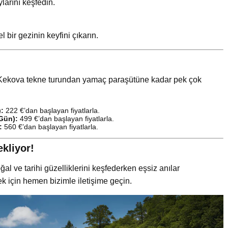
arını keşfedin.
bir gezinin keyfini çıkarın.
z? Kekova tekne turundan yamaç paraşütüne kadar pek çok
):
222 €’dan başlayan fiyatlarla.
 Gün):
499 €’dan başlayan fiyatlarla.
:
560 €’dan başlayan fiyatlarla.
ekliyor!
al ve tarihi güzelliklerini keşfederken eşsiz anılar
mek için hemen bizimle iletişime geçin.