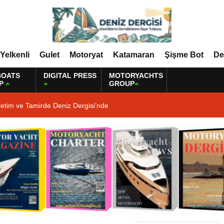
Yelkenli
Gulet
Motoryat
Katamaran
Şişme Bot
De
BOATS
DIGITAL PRESS
MOTORYACHTS
P
GROUP
etim ve Tamirde Deniz Dergisi’nde