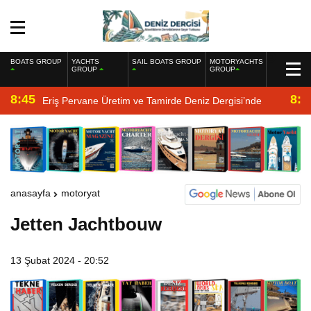
BOATS GROUP
YACHTS
SAIL BOATS GROUP
MOTORYACHTS
GROUP
GROUP
8:45
8:2
Eriş Pervane Üretim ve Tamirde Deniz Dergisi’nde
anasayfa
motoryat
Jetten Jachtbouw
13 Şubat 2024 - 20:52