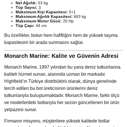
Net Ağırlık:
53 kg
Tüp Sayısı:
3
Maksimum Kişi Kapasitesi:
5+1
Maksimum Ağırlık Kapasitesi:
663 kg
Maksimum Motor Gücü:
20 Hp
Tüp Çapı:
44 cm
Bu özellikler, botun hem hafifliğini hem de yüksek taşıma
kapasitesini bir arada sunmasını sağlar.
Monarch Marine: Kalite ve Güvenin Adresi
Monarch Marine, 1997 yılından bu yana deniz tutkunlarına
kaliteli hizmet sunan, alanında uzman bir markadır.
Highfield’ın Türkiye distribütörü olarak, dünya genelinde
tercih edilen bu bot üreticisinin ürünlerini deniz
tutkunlarıyla buluşturmaktadır. Monarch Marine, farklı ölçü
ve modellerdeki botlarıyla her sezon güncellenen bir ürün
yelpazesi sunar.
Firmanın misyonu, müşterilere yüksek kalitede botlar