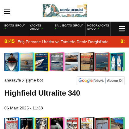
BOATS GROUP
YACHTS
SAIL BOATS GROUP
MOTORYACHTS
GROUP
GROUP
8:45
8:2
Eriş Pervane Üretim ve Tamirde Deniz Dergisi’nde
anasayfa
şişme bot
Highfield Ultralite 340
06 Mart 2025 - 11:38