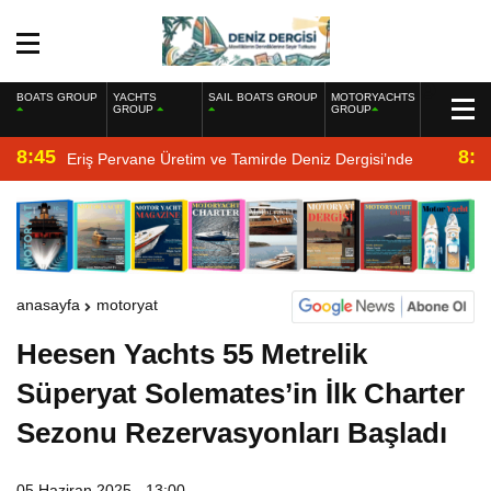
BOATS GROUP
YACHTS
SAIL BOATS GROUP
MOTORYACHTS
GROUP
GROUP
8:45
8:2
Eriş Pervane Üretim ve Tamirde Deniz Dergisi’nde
anasayfa
motoryat
Heesen Yachts 55 Metrelik
Süperyat Solemates’in İlk Charter
Sezonu Rezervasyonları Başladı
05 Haziran 2025 - 13:00