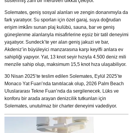
süslenmiş zarif bir merdiven dikkat çekiyor.
Solemates, geniş sosyal alanları ve zengin donanımıyla da
fark yaratıyor. Su sporları için özel garaj, suya doğrudan
erişim imkânı sunan plaj kulübü, sauna, bar ve geniş
güneşlenme alanlarıyla misafirlerine eşsiz bir tatil deneyimi
yaşatıyor. Sundeck’te yer alan geniş jakuzi ve bar,
Akdeniz’in büyüleyici manzarasına karşı keyifli anlara ev
sahipliği yapıyor. Yat, 13 knot seyir hızıyla 4.500 deniz mili
menzile sahip olup, maksimum 15,5 knot hıza ulaşabiliyor.
30 Nisan 2025’te teslim edilen Solemates, Eylül 2025’te
Monaco Yat Fuarı’nda tanıtılacak olup, 2026 Palm Beach
Uluslararası Tekne Fuarı’nda da sergilenecek. Lüks ve
konforu bir arada arayan denizcilik tutkunları için
Solemates, unutulmaz bir charter deneyimi vadediyor.