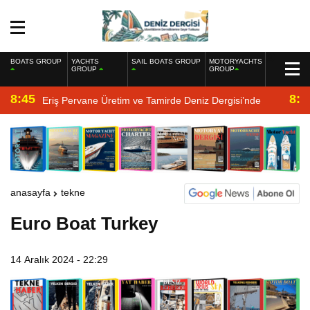
BOATS GROUP
YACHTS
SAIL BOATS GROUP
MOTORYACHTS
GROUP
GROUP
8:45
8:2
Eriş Pervane Üretim ve Tamirde Deniz Dergisi’nde
anasayfa
tekne
Euro Boat Turkey
14 Aralık 2024 - 22:29