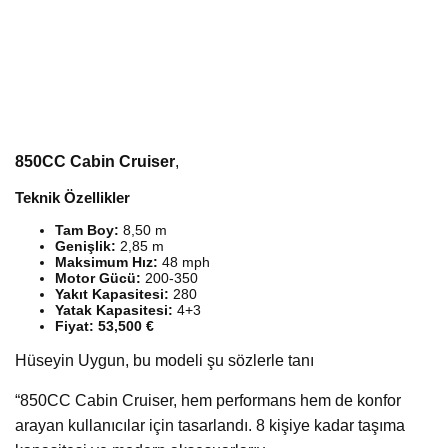
850CC Cabin Cruiser
,
Teknik Özellikler
Tam Boy:
8,50 m
Genişlik:
2,85 m
Maksimum Hız:
48 mph
Motor Gücü:
200-350
Yakıt Kapasitesi:
280
Yatak Kapasitesi:
4+3
Fiyat: 53,500 €
Hüseyin Uygun, bu modeli şu sözlerle tanı
“850CC Cabin Cruiser, hem performans hem de konfor
arayan kullanıcılar için tasarlandı. 8 kişiye kadar taşıma