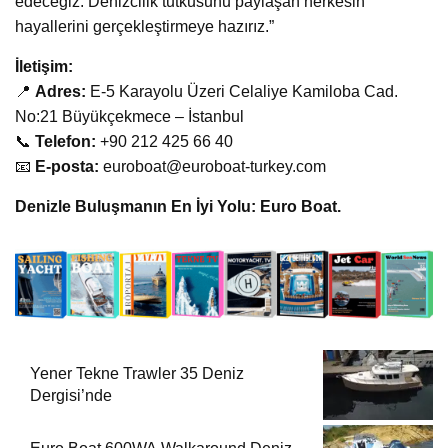
edeceğiz. Denizcilik tutkusunu paylaşan herkesin
hayallerini gerçekleştirmeye hazırız.”
İletişim:
📍
Adres:
E-5 Karayolu Üzeri Celaliye Kamiloba Cad.
No:21 Büyükçekmece – İstanbul
📞
Telefon:
+90 212 425 66 40
📧
E-posta:
euroboat@euroboat-turkey.com
Denizle Buluşmanın En İyi Yolu: Euro Boat.
Yener Tekne Trawler 35 Deniz
Dergisi’nde