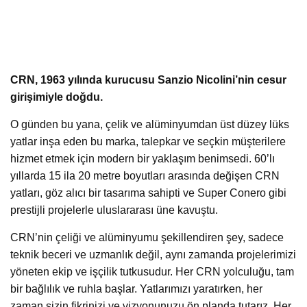
CRN, 1963 yılında kurucusu Sanzio Nicolini’nin cesur
girişimiyle doğdu.
O günden bu yana, çelik ve alüminyumdan üst düzey lüks
yatlar inşa eden bu marka, talepkar ve seçkin müşterilere
hizmet etmek için modern bir yaklaşım benimsedi. 60’lı
yıllarda 15 ila 20 metre boyutları arasında değişen CRN
yatları, göz alıcı bir tasarıma sahipti ve Super Conero gibi
prestijli projelerle uluslararası üne kavuştu.
CRN’nin çeliği ve alüminyumu şekillendiren şey, sadece
teknik beceri ve uzmanlık değil, aynı zamanda projelerimizi
yöneten ekip ve işçilik tutkusudur. Her CRN yolculuğu, tam
bir bağlılık ve ruhla başlar. Yatlarımızı yaratırken, her
zaman sizin fikrinizi ve vizyonunuzu ön planda tutarız. Her