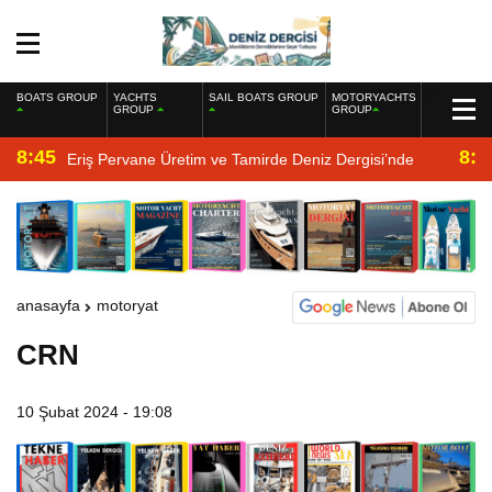
BOATS GROUP
YACHTS
SAIL BOATS GROUP
MOTORYACHTS
GROUP
GROUP
8:45
8:2
Eriş Pervane Üretim ve Tamirde Deniz Dergisi’nde
anasayfa
motoryat
CRN
10 Şubat 2024 - 19:08