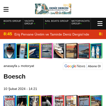
BOATS GROUP
YACHTS
SAIL BOATS GROUP
MOTORYACHTS
GROUP
GROUP
8:45
8:2
Eriş Pervane Üretim ve Tamirde Deniz Dergisi’nde
anasayfa
motoryat
Boesch
10 Şubat 2024 - 14:21