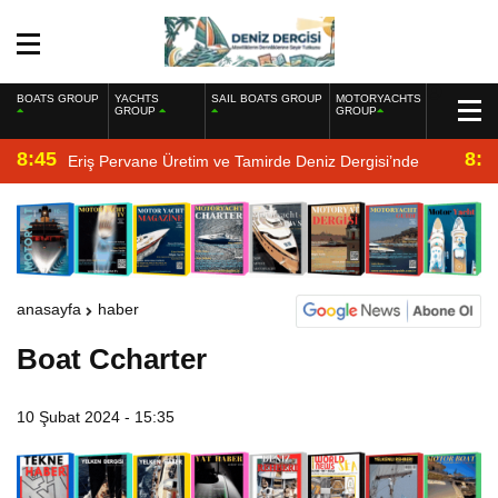
BOATS GROUP
YACHTS
SAIL BOATS GROUP
MOTORYACHTS
GROUP
GROUP
8:45
8:2
Eriş Pervane Üretim ve Tamirde Deniz Dergisi’nde
anasayfa
haber
Boat Ccharter
10 Şubat 2024 - 15:35