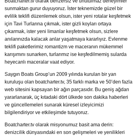
Boatcharter.tv olarak benzersiz ve unutulmaz deneyimler
sunmaktan gurur duyuyoruz. İster teknemizde güzel bir
evlilik teklifi düzenlemek olsun, ister yeni rotalar keşfetmek
için Tavi Turlarına çıkmak, ister gizli koyları ortaya
çıkarmak, ister yeni limanlar keşfetmek olsun, sizlere
anılarınızda kalacak anlar yaşatmaya kararlıyız. Evlenme
teklifi paketlerimiz romantizm ve maceranın mükemmel
karışımını sunarken, turlarımız ise keşfedilmemiş sularda
heyecanlı maceralar vaat ediyor.
Saygın Boats Group’un 2009 yılında kurulan bir yan
kuruluşu olan boatcharter.tv, 35 farklı marka ve 50’den fazla
web sitesini kapsayan bir ağın parçasıdır. Bu geniş ağdan
yararlanarak, üç kıtadaki dört ülkede son dakika haberleri
ve güncellemeleri sunarak küresel izleyicimizi
bilgilendiriyor ve etkileşimde tutuyoruz.
Boatcharter.tv olarak misyonumuz basit ama derin:
denizcilik dünyasındaki en son gelişmeleri ve yenilikleri