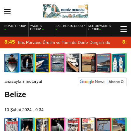
BOATS GROUP
YACHTS
SAIL BOATS GROUP
MOTORYACHTS
GROUP
GROUP
8:45
8:2
Eriş Pervane Üretim ve Tamirde Deniz Dergisi’nde
anasayfa
motoryat
Belize
10 Şubat 2024 - 0:34